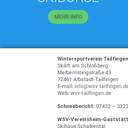
MEHR INFO
Wintersportverein Tailfingen 
Skilift am Schloßberg
Melbernsteigstraße 43
72461 Albstadt-Tailfingen
E-mail:
info@wsv-tailfingen.d
Web:
wsv-tailfingen.de
Schneebericht:
07432 – 332
WSV-Vereinsheim-Gaststät
Skihaus Schalkental