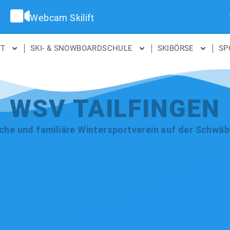
Webcam Skilift
FT
SKI- & SNOWBOARDSCHULE
SKIBÖRSE
SP
WSV TAILFINGEN
iche und familiäre Wintersportverein auf der Schwäb