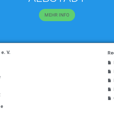
MEHR INFO
e. V.
Re
e
2
te